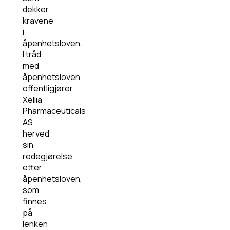
dekker
kravene
i
åpenhetsloven.
I tråd
med
åpenhetsloven
offentligjører
Xellia
Pharmaceuticals
AS
herved
sin
redegjørelse
etter
åpenhetsloven,
som
finnes
på
lenken