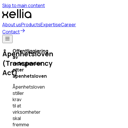
Skip to main content
About us
Products
Expertise
Career
Contact
Offentliggjøring
Åpenhetsloven
av
(Transparency
redegjørelse
etter
Act)
åpenhetsloven
Åpenhetsloven
stiller
krav
til at
virksomheter
skal
fremme