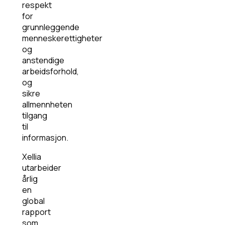
respekt
for
grunnleggende
menneskerettigheter
og
anstendige
arbeidsforhold,
og
sikre
allmennheten
tilgang
til
informasjon.
Xellia
utarbeider
årlig
en
global
rapport
som