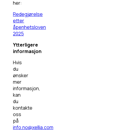
her:
Redegjørelse
etter
åpenhetsloven
2025
Ytterligere
informasjon
Hvis
du
ønsker
mer
informasjon,
kan
du
kontakte
oss
på
info.no@xellia.com